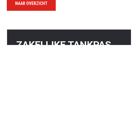
NAAR OVERZICHT
ZAKELIJKE TANKPAS
BESPAAR OP UW ZAKELIJKE BRANDSTOFKOSTEN
VRAAG EEN PAS AAN