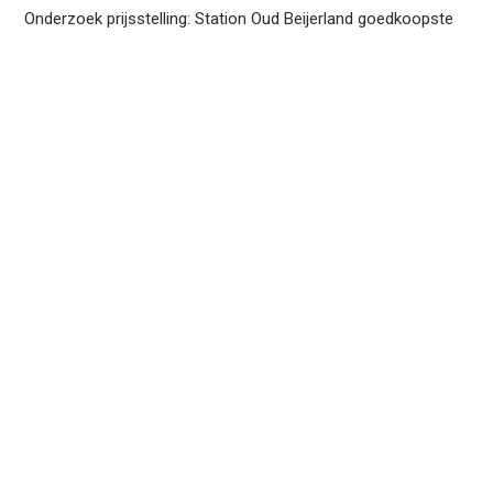
Onderzoek prijsstelling: Station Oud Beijerland goedkoopste
tankstation in de Hoekse Waard! Onderstaand artikel met een
prijsvergelijking op het tanken van Euro95 en Diesel in de
Hoekse Waar ...
Lees verder