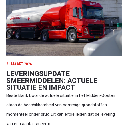
31 MAART 2026
LEVERINGSUPDATE
SMEERMIDDELEN: ACTUELE
SITUATIE EN IMPACT
Beste klant, Door de actuele situatie in het Midden-Oosten
staan de beschikbaarheid van sommige grondstoffen
momenteel onder druk. Dit kan ertoe leiden dat de levering
Waar ben je naar op zoek?
van een aantal smeerm ...