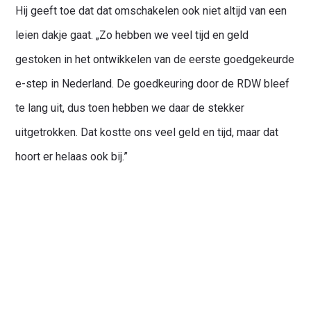
Hij geeft toe dat dat omschakelen ook niet altijd van een
leien dakje gaat. „Zo hebben we veel tijd en geld
gestoken in het ontwikkelen van de eerste goedgekeurde
e-step in Nederland. De goedkeuring door de RDW bleef
te lang uit, dus toen hebben we daar de stekker
uitgetrokken. Dat kostte ons veel geld en tijd, maar dat
hoort er helaas ook bij.”
‘Trots op de regio’
Toch is hij trots op wat het bedrijf allemaal al heeft
bereikt. Die trots uit Sakko ook: het bedrijf is een van de
hoofdsponsoren van RBC en een van de eigenaren van