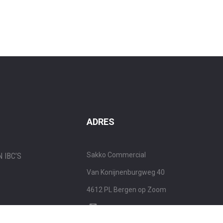
ADRES
Sakko Commercial
 IBC’S
Van Konijnenburgweg 40
4612 PL
Bergen op Zoom
0031 (0) 164 - 271 020
 VETTEN