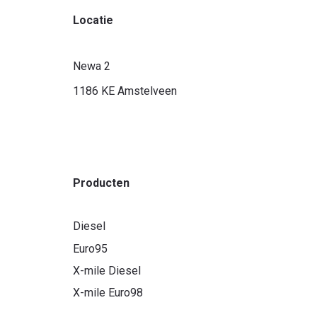
Locatie
Newa 2
1186 KE Amstelveen
r ben je naar op zoek?
Producten
Diesel
Euro95
X-mile Diesel
X-mile Euro98