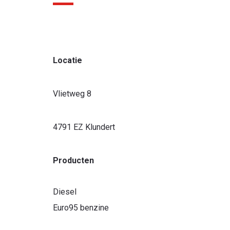
Locatie
r ben je naar op zoek?
Vlietweg 8
4791 EZ Klundert
Producten
Diesel
Euro95 benzine