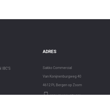
ADRES
Sakko Commercial
 IBC’S
Van Konijnenburgweg 40
4612 PL
Bergen op Zoom
0031 (0) 164 - 271 020
 VETTEN
STUUR EEN BERICHT