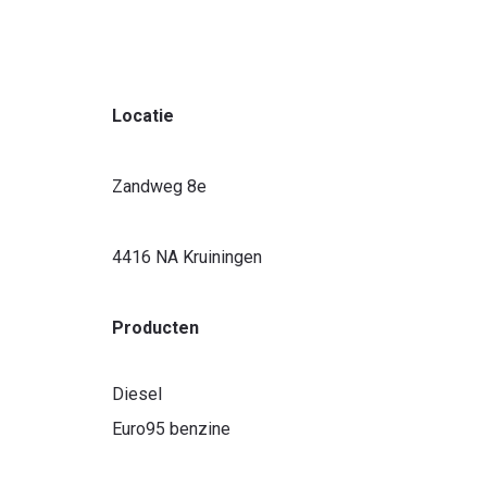
Locatie
r ben je naar op zoek?
Zandweg 8e
4416 NA Kruiningen
Producten
Diesel
Euro95 benzine