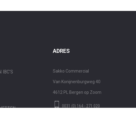
ADRES
Sakko Commercial
 IBC’S
Van Konijnenburgweg 40
4612 PL
Bergen op Zoom
0031 (0) 164 - 271 020
 VETTEN
STUUR EEN BERICHT