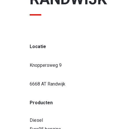
Locatie
r ben je naar op zoek?
Knoppersweg 9
6668 AT Randwijk
Producten
Diesel