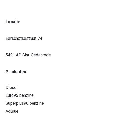
Locatie
Eerschotsestraat 74
5491 AD Sint-Oedenrode
Waar ben je naar op zoek?
Producten
Diesel
Euro95 benzine
Superplus98 benzine
AdBlue