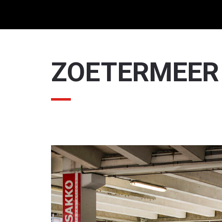
ZOETERMEER
r ben je naar op zoek?