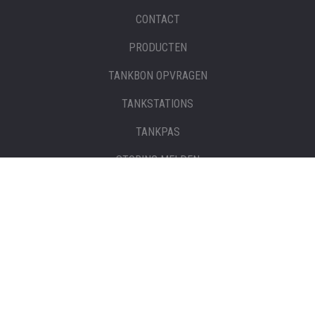
CONTACT
PRODUCTEN
TANKBON OPVRAGEN
TANKSTATIONS
TANKPAS
STORING MELDEN
PRODUCTEN
BRANDSTOFTANKS EN IBC’S
BRANDSTOFFEN
ADBLUE